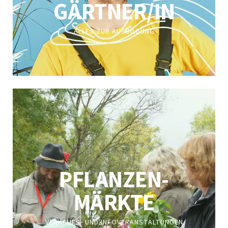
GÄRTNER/IN
ALLES ZUR AUSBILDUNG
PFLANZEN-
MÄRKTE
VERKAUFS- UND INFOVERANSTALTUNGEN